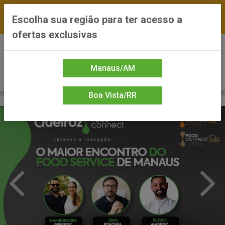
FRETE GRÁTIS nas compras a partir de R$300 —
Escolha sua região para ter acesso a
*Preços exclusivos do site — Entrega em até 24h
ofertas exclusivas
0
Manaus/AM
Boa Vista/RR