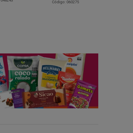
Código: 021782
Código:
 060275