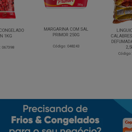
MARGARINA COM SAL
CONGELADO
LINGUI
PRIMOR 250G
N 1KG
CALABRES
DEFUMADA
Código: 048243
2,
: 067398
Código: