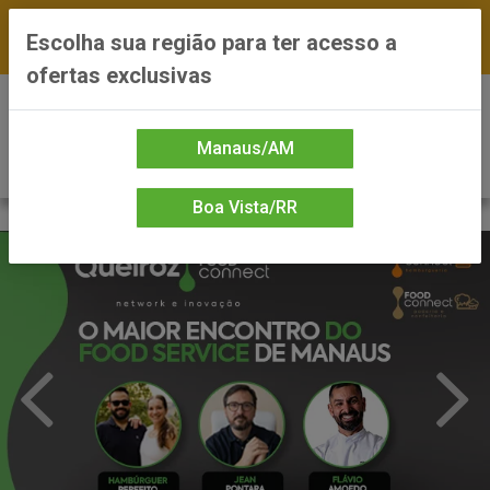
FRETE GRÁTIS nas compras a partir de R$300 —
Escolha sua região para ter acesso a
*Preços exclusivos do site — Entrega em até 24h
ofertas exclusivas
0
Manaus/AM
Boa Vista/RR