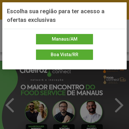
FRETE GRÁTIS nas compras a partir de R$300 —
Escolha sua região para ter acesso a
*Preços exclusivos do site — Entrega em até 24h
ofertas exclusivas
0
Manaus/AM
Boa Vista/RR