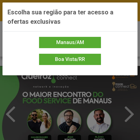
FRETE GRÁTIS nas compras a partir de R$300 —
Escolha sua região para ter acesso a
*Preços exclusivos do site — Entrega em até 24h
ofertas exclusivas
0
Manaus/AM
Boa Vista/RR