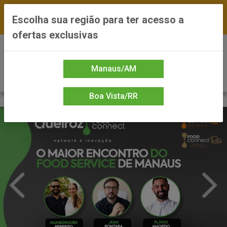
FRETE GRÁTIS nas compras a partir de R$300 —
Escolha sua região para ter acesso a
*Preços exclusivos do site — Entrega em até 24h
ofertas exclusivas
0
Manaus/AM
Boa Vista/RR