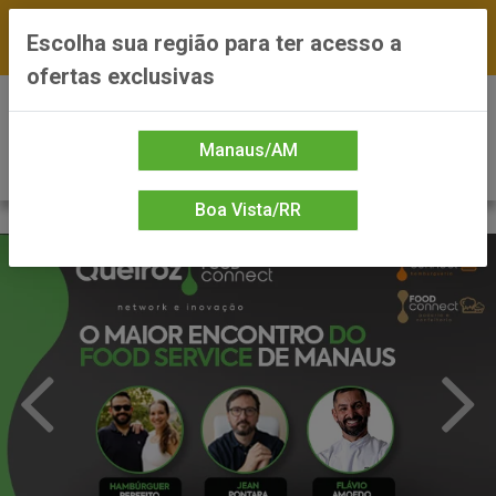
FRETE GRÁTIS nas compras a partir de R$300 —
Escolha sua região para ter acesso a
*Preços exclusivos do site — Entrega em até 24h
ofertas exclusivas
0
Manaus/AM
Boa Vista/RR