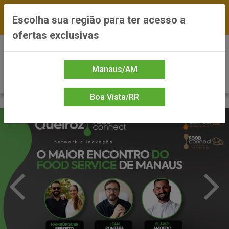
FRETE GRÁTIS nas compras a partir de R$300 —
Escolha sua região para ter acesso a
*Preços exclusivos do site — Entrega em até 24h
ofertas exclusivas
0
Manaus/AM
Boa Vista/RR