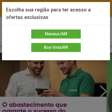
FRETE GRÁTIS nas compras a partir de R$300 —
Escolha sua região para ter acesso a
*Preços exclusivos do site — Entrega em até 24h
ofertas exclusivas
0
Manaus/AM
Boa Vista/RR