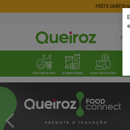
FRETE GRÁTIS nas
E
e
DESCARTAVEIS
BOMBONIERE
CONF/PAN/SORV
EXPE