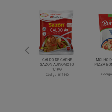
DE CARNE
MOLHO DE TOMATE
MARGAR
AJINOMOTO
PIZZA BONARE 1,7KG
PROFISS
,1KG
CUKI
Código: 049936
: 017440
Código