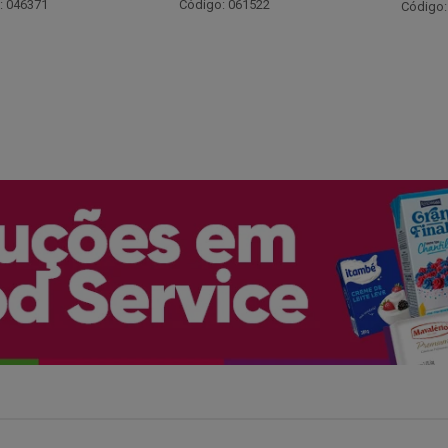
Código:
: 061522
Código: 066530