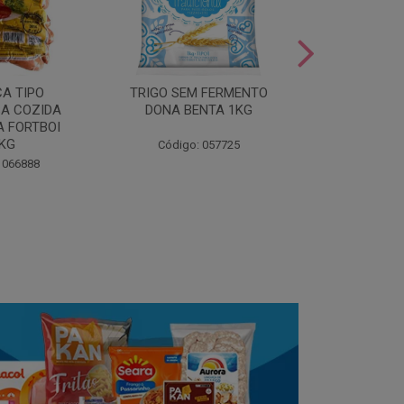
LEITE COND
CA TIPO
TRIGO SEM FERMENTO
- AU
A COZIDA
DONA BENTA 1KG
 FORTBOI
Código:
5KG
Código: 057725
 066888