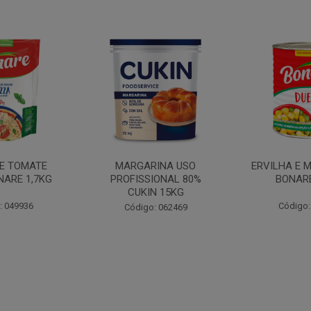
INA USO
ERVILHA E MILHO DUETO
BATATA PAL
IONAL 80%
BONARE 1,7KG
N 15KG
Código: 039756
Código:
: 062469