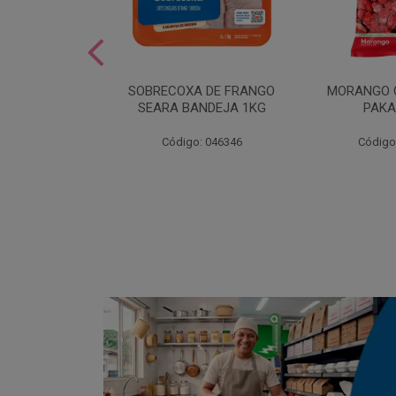
SOBREMESA
SOBRECOXA DE FRANGO
MORANGO 
STRAWPLAST
SEARA BANDEJA 1KG
PAKA
0UN
: 001292
Código: 046346
Código