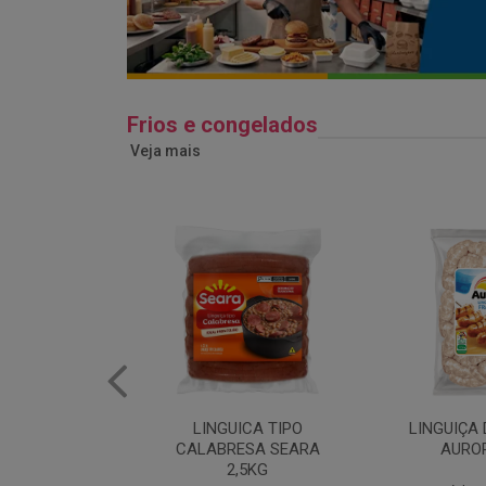
Frios e congelados
Veja mais
ICA TIPO
LINGUIÇA DE FRANGO
QUEIJO 
ESA SEARA
AURORA 5KG
FATIADO 
,5KG