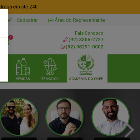
ntrega em até 24h
iente? - Cadastrar
Área do Representante
Fale Conosco
0
(92) 3305-2727
(92) 98291-0002
RIA
BEBIDAS
TEMÁTICO
ACADEMIA DO CHEF