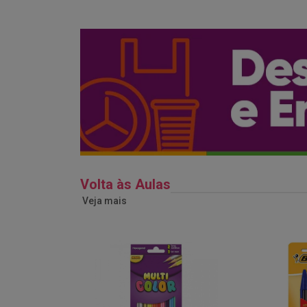
Volta às Aulas
Veja mais