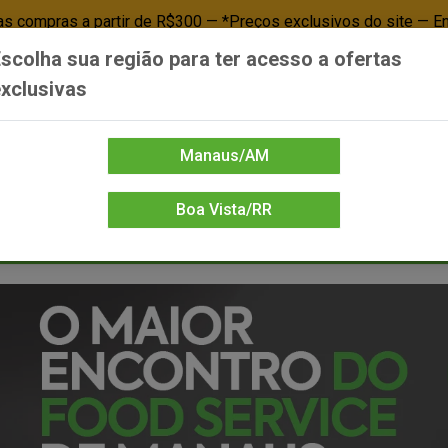
 compras a partir de R$300 — *Preços exclusivos do site — E
scolha sua região para ter acesso a ofertas
Já é cliente? - Entrar
Não é cl
xclusivas
Manaus/AM
Boa Vista/RR
DIENTE/PAPELARIA
FOOD SERVICE
FRIOS
LIMPEZA
MERCEA