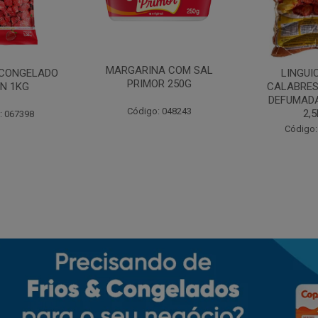
MARGARINA COM SAL
CONGELADO
LINGUI
PRIMOR 250G
N 1KG
CALABRES
DEFUMADA
Código: 048243
2,
: 067398
Código: