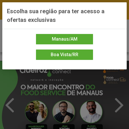
FRETE GRÁTIS nas compras a partir de R$300 —
Escolha sua região para ter acesso a
*Preços exclusivos do site — Entrega em até 24h
ofertas exclusivas
0
Manaus/AM
Boa Vista/RR