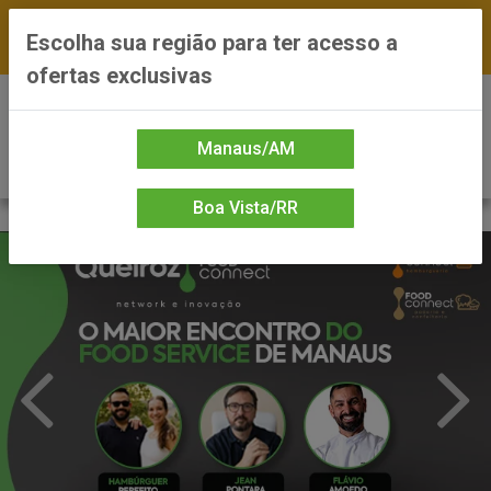
FRETE GRÁTIS nas compras a partir de R$300 —
Escolha sua região para ter acesso a
*Preços exclusivos do site — Entrega em até 24h
ofertas exclusivas
0
Manaus/AM
Boa Vista/RR