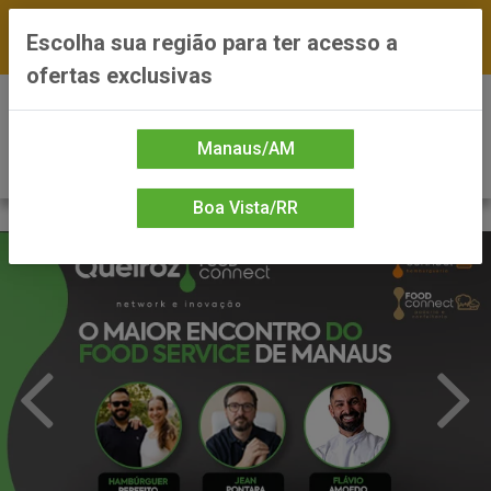
FRETE GRÁTIS nas compras a partir de R$300 —
Escolha sua região para ter acesso a
*Preços exclusivos do site — Entrega em até 24h
ofertas exclusivas
0
Manaus/AM
Boa Vista/RR