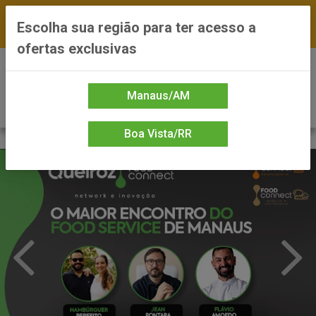
FRETE GRÁTIS nas compras a partir de R$300 —
Escolha sua região para ter acesso a
*Preços exclusivos do site — Entrega em até 24h
ofertas exclusivas
0
Manaus/AM
Boa Vista/RR