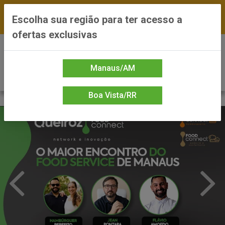
FRETE GRÁTIS nas compras a partir de R$300 —
Escolha sua região para ter acesso a
*Preços exclusivos do site — Entrega em até 24h
ofertas exclusivas
0
Manaus/AM
Boa Vista/RR