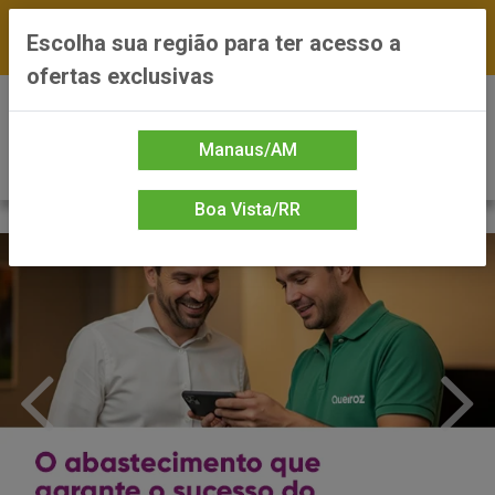
FRETE GRÁTIS nas compras a partir de R$300 —
Escolha sua região para ter acesso a
*Preços exclusivos do site — Entrega em até 24h
ofertas exclusivas
0
Manaus/AM
Boa Vista/RR