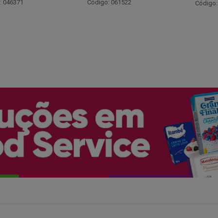
Código:
: 061522
Código: 066530