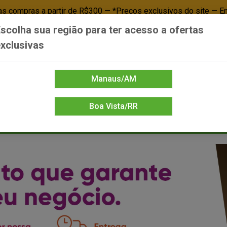
 compras a partir de R$300 — *Preços exclusivos do site — E
scolha sua região para ter acesso a ofertas
Já é cliente? - Entrar
Não é cl
xclusivas
Manaus/AM
Boa Vista/RR
DIENTE/PAPELARIA
FOOD SERVICE
FRIOS
LIMPEZA
MERCEA