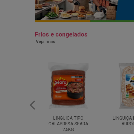
Frios e congelados
Veja mais
ICA TIPO
LINGUIÇA DE FRANGO
QUEIJO 
ESA SEARA
AURORA 5KG
FATIADO 
,5KG