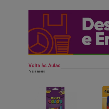
Volta às Aulas
Veja mais