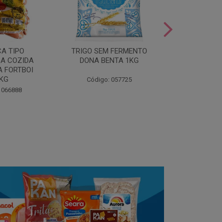
LEITE COND
CA TIPO
TRIGO SEM FERMENTO
- AU
A COZIDA
DONA BENTA 1KG
 FORTBOI
Código:
5KG
Código: 057725
 066888