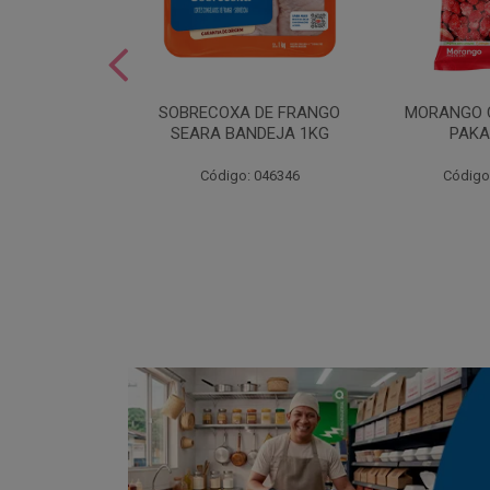
SOBREMESA
SOBRECOXA DE FRANGO
MORANGO 
STRAWPLAST
SEARA BANDEJA 1KG
PAKA
0UN
: 001292
Código: 046346
Código