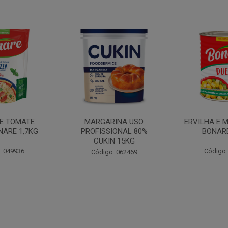
INA USO
ERVILHA E MILHO DUETO
BATATA PAL
IONAL 80%
BONARE 1,7KG
N 15KG
Código: 039756
Código:
: 062469