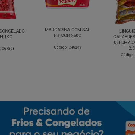
MARGARINA COM SAL
CONGELADO
LINGUI
PRIMOR 250G
N 1KG
CALABRES
DEFUMADA
Código: 048243
2,
: 067398
Código: