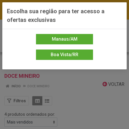
FRETE GRÁTIS nas compras a partir de R$300 —
Escolha sua região para ter acesso a
*Preços exclusivos do site — Entrega em até 24h
ofertas exclusivas
0
Manaus/AM
Boa Vista/RR
DOCE MINEIRO
VOLTAR
INÍCIO
DOCE MINEIRO
Filtros
4 produtos ordenados por: