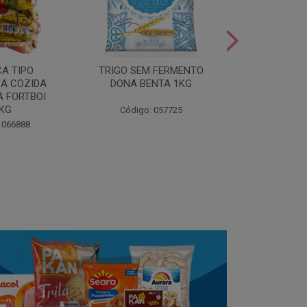
LEITE COND
CA TIPO
TRIGO SEM FERMENTO
- AU
A COZIDA
DONA BENTA 1KG
 FORTBOI
Código:
5KG
Código: 057725
 066888