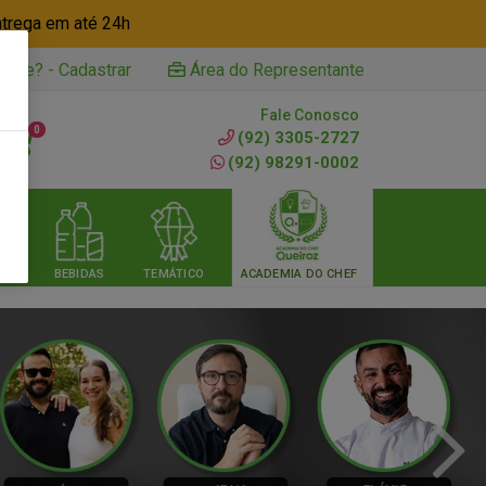
ntrega em até 24h
iente? - Cadastrar
Área do Representante
Fale Conosco
0
(92) 3305-2727
(92) 98291-0002
RIA
BEBIDAS
TEMÁTICO
ACADEMIA DO CHEF