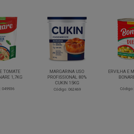
INA USO
ERVILHA E MILHO DUETO
BATATA PAL
IONAL 80%
BONARE 1,7KG
N 15KG
Código: 039756
Código:
: 062469