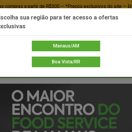
 compras a partir de R$300 — *Preços exclusivos do site — E
scolha sua região para ter acesso a ofertas
Já é cliente? - Entrar
Não é cl
xclusivas
Manaus/AM
Boa Vista/RR
DIENTE/PAPELARIA
FOOD SERVICE
FRIOS
LIMPEZA
MERCEA