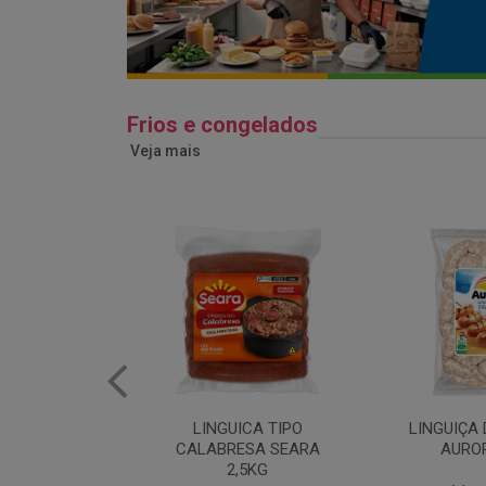
Frios e congelados
Veja mais
ICA TIPO
LINGUIÇA DE FRANGO
QUEIJO 
ESA SEARA
AURORA 5KG
FATIADO 
,5KG