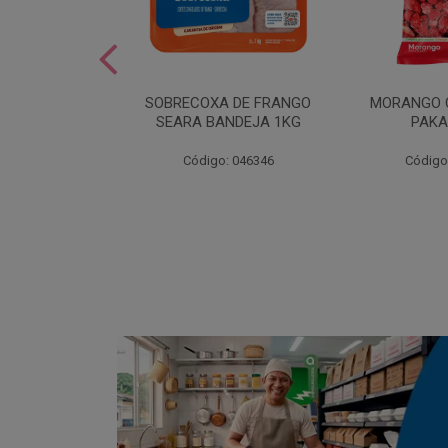
SOBREMESA
SOBRECOXA DE FRANGO
MORANGO 
STRAWPLAST
SEARA BANDEJA 1KG
PAKA
0UN
: 001292
Código: 046346
Código