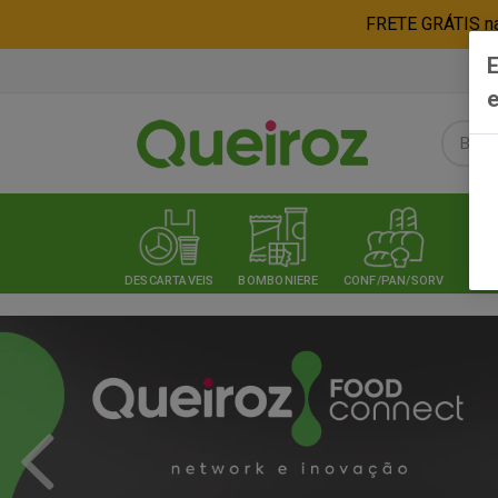
FRETE GRÁTIS nas
E
e
DESCARTAVEIS
BOMBONIERE
CONF/PAN/SORV
EXPE