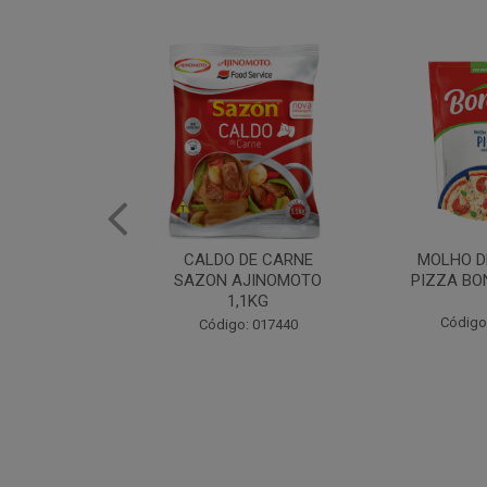
DE CARNE
MOLHO DE TOMATE
MARGAR
AJINOMOTO
PIZZA BONARE 1,7KG
PROFISS
,1KG
CUKI
Código: 049936
: 017440
Código