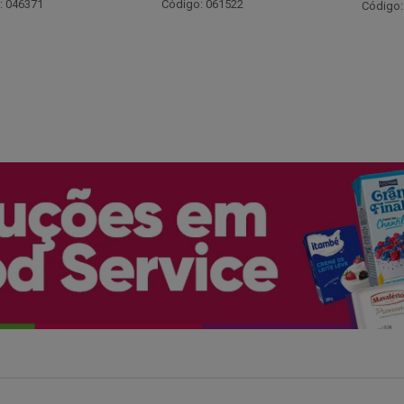
Código:
: 061522
Código: 066530