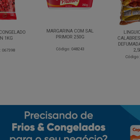
MARGARINA COM SAL
CONGELADO
LINGUI
PRIMOR 250G
N 1KG
CALABRES
DEFUMADA
Código: 048243
2,
: 067398
Código: