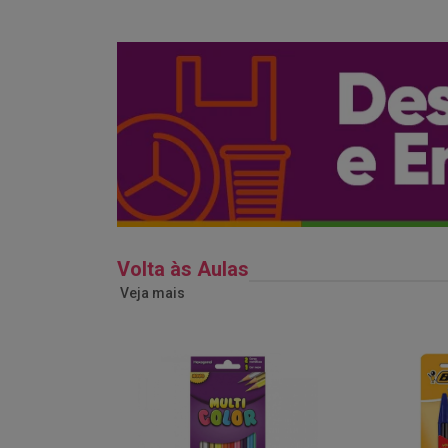
Volta às Aulas
Veja mais