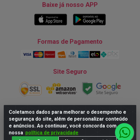
Baixe já nosso APP
Formas de Pagamento
Site Seguro
Coletamos dados para melhorar o desempenho e
segurança do site, além de personalizar conteúdo
Natureza Comércio de Descartáveis LTDA - Endereço: Av. do
e anúncios. Ao continuar, você concorda com
Turismo, 28, Tarumã - CNPJ:08.038.545/0001-07 © 2016
nossa
política de privacidade
Todos dos direitos reservados.