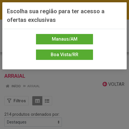
FRETE GRÁTIS nas compras a partir de R$300 —
Escolha sua região para ter acesso a
*Preços exclusivos do site — Entrega em até 24h
ofertas exclusivas
0
Manaus/AM
Boa Vista/RR
ARRAIAL
VOLTAR
INÍCIO
ARRAIAL
Filtros
214 produtos ordenados por: