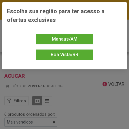
FRETE GRÁTIS nas compras a partir de R$300 —
Escolha sua região para ter acesso a
*Preços exclusivos do site — Entrega em até 24h
ofertas exclusivas
0
Manaus/AM
Boa Vista/RR
ACUCAR
VOLTAR
INÍCIO
MERCEARIA
ACUCAR
Filtros
6 produtos ordenados por: