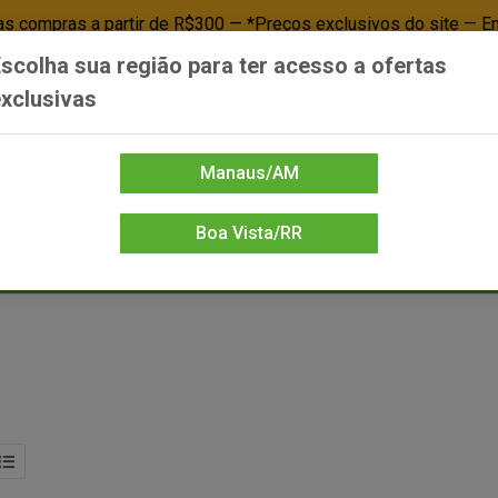
 compras a partir de R$300 — *Preços exclusivos do site — E
scolha sua região para ter acesso a ofertas
Já é cliente? - Entrar
Não é cl
xclusivas
Manaus/AM
Boa Vista/RR
DIENTE/PAPELARIA
FOOD SERVICE
FRIOS
LIMPEZA
MERCEA