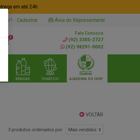
ntrega em até 24h
iente? - Cadastrar
Área do Representante
Fale Conosco
0
(92) 3305-2727
(92) 98291-0002
RIA
BEBIDAS
TEMÁTICO
ACADEMIA DO CHEF
VOLTAR
3 produtos ordenados por: