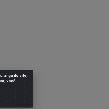
rança do site,
uar, você