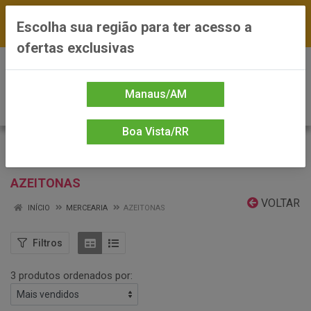
FRETE GRÁTIS nas compras a partir de R$300 —
Escolha sua região para ter acesso a
*Preços exclusivos do site — Entrega em até 24h
ofertas exclusivas
0
Manaus/AM
Boa Vista/RR
AZEITONAS
VOLTAR
INÍCIO
MERCEARIA
AZEITONAS
Filtros
3 produtos ordenados por: