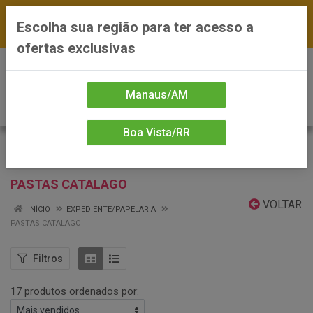
FRETE GRÁTIS nas compras a partir de R$300 —
Escolha sua região para ter acesso a
*Preços exclusivos do site — Entrega em até 24h
ofertas exclusivas
0
Manaus/AM
Boa Vista/RR
PASTAS CATALAGO
VOLTAR
INÍCIO
EXPEDIENTE/PAPELARIA
PASTAS CATALAGO
Filtros
17 produtos ordenados por: