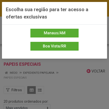
FRETE GRÁTIS nas compras a partir de R$300 —
Escolha sua região para ter acesso a
*Preços exclusivos do site — Entrega em até 24h
ofertas exclusivas
0
Manaus/AM
Boa Vista/RR
PAPEIS ESPECIAIS
VOLTAR
INÍCIO
EXPEDIENTE/PAPELARIA
PAPEIS ESPECIAIS
Filtros
20 produtos ordenados por: