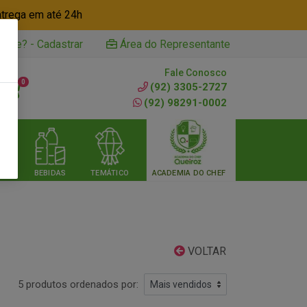
ntrega em até 24h
iente? - Cadastrar
Área do Representante
Fale Conosco
0
(92) 3305-2727
(92) 98291-0002
RIA
BEBIDAS
TEMÁTICO
ACADEMIA DO CHEF
VOLTAR
5 produtos ordenados por: