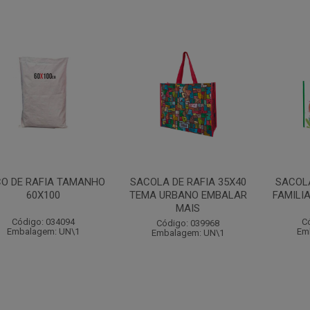
O DE RAFIA TAMANHO
SACOLA DE RAFIA 35X40
SACOLA
60X100
TEMA URBANO EMBALAR
FAMILI
MAIS
Código: 034094
C
Código: 039968
Embalagem: UN\1
Em
Embalagem: UN\1