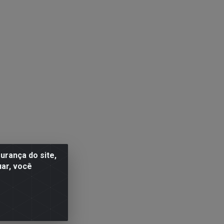
rança do site,
uar, você