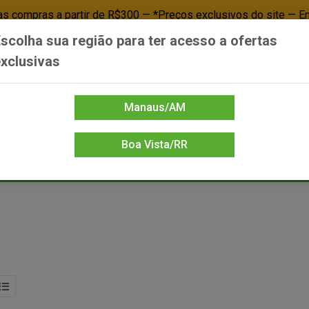
 compras a partir de R$300 — *Preços exclusivos do site — E
scolha sua região para ter acesso a ofertas
Já é cliente? - Entrar
Não é cl
xclusivas
Manaus/AM
Boa Vista/RR
DIENTE/PAPELARIA
FOOD SERVICE
FRIOS
LIMPEZA
MERCEA