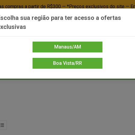
 compras a partir de R$300 — *Preços exclusivos do site — E
scolha sua região para ter acesso a ofertas
Já é cliente? - Entrar
Não é cl
xclusivas
Manaus/AM
Boa Vista/RR
DIENTE/PAPELARIA
FOOD SERVICE
FRIOS
LIMPEZA
MERCEA