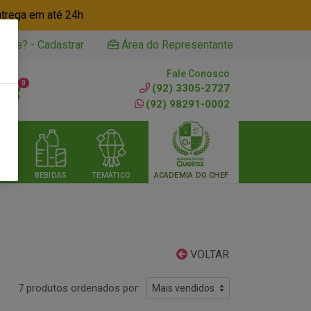
ntrega em até 24h
iente? - Cadastrar
Área do Representante
Fale Conosco
0
(92) 3305-2727
(92) 98291-0002
RIA
BEBIDAS
TEMÁTICO
ACADEMIA DO CHEF
VOLTAR
7 produtos ordenados por: