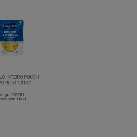
O INTEIRO POUCH
O BELO 1,01KG
ódigo: 053781
balagem: UN\1