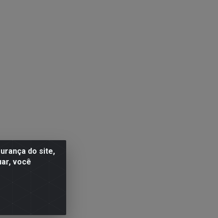
rança do site,
uar, você