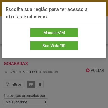
FRETE GRÁTIS nas compras a partir de R$300 —
Escolha sua região para ter acesso a
*Preços exclusivos do site — Entrega em até 24h
ofertas exclusivas
0
Manaus/AM
Boa Vista/RR
GOIABADAS
VOLTAR
INÍCIO
MERCEARIA
GOIABADAS
Filtros
6 produtos ordenados por: