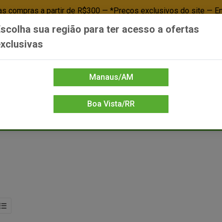
 compras a partir de R$300 — *Preços exclusivos do site — E
scolha sua região para ter acesso a ofertas
Já é cliente? - Entrar
Não é cl
xclusivas
Manaus/AM
Boa Vista/RR
DIENTE/PAPELARIA
FOOD SERVICE
FRIOS
LIMPEZA
MERCEA