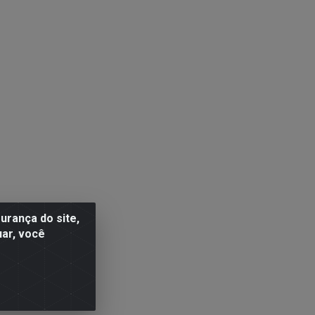
rança do site,
uar, você