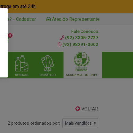
ntrega em até 24h
iente? - Cadastrar
Área do Representante
Fale Conosco
0
(92) 3305-2727
(92) 98291-0002
RIA
BEBIDAS
TEMÁTICO
ACADEMIA DO CHEF
VOLTAR
2 produtos ordenados por: