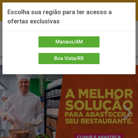
FRETE GRÁTIS nas compras a partir de R$300 —
Escolha sua região para ter acesso a
*Preços exclusivos do site — Entrega em até 24h
ofertas exclusivas
0
Manaus/AM
Boa Vista/RR