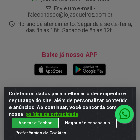
Envie um e-mail -
faleconosco@lojasqueiroz.com.br
Horário de atendimento: Segunda à sexta-feira,
das 8h às 18h. Sábado de 8h às 12h.
Baixe já nosso APP
Formas de Pagamento
Coletamos dados para melhorar o desempenho e
segurança do site, além de personalizar conteúdo
e anúncios. Ao continuar, você concorda com
nossa
política de privacidade
Site Seguro
Aceitar e Fechar
Negar não essenciais
Preferências de Cookies