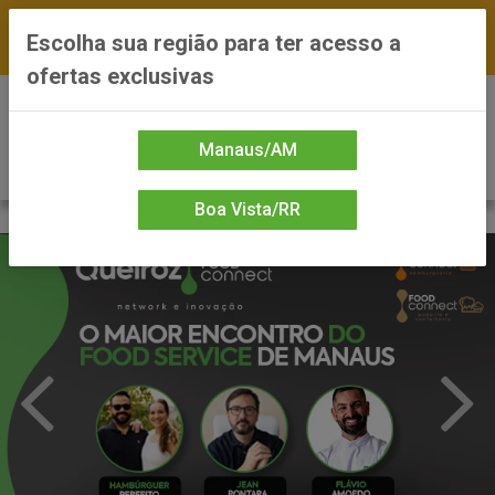
FRETE GRÁTIS nas compras a partir de R$300 —
Escolha sua região para ter acesso a
*Preços exclusivos do site — Entrega em até 24h
ofertas exclusivas
0
Manaus/AM
Boa Vista/RR