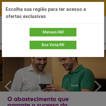
FRETE GRÁTIS nas compras a partir de R$300 —
Escolha sua região para ter acesso a
*Preços exclusivos do site — Entrega em até 24h
ofertas exclusivas
0
Manaus/AM
Boa Vista/RR