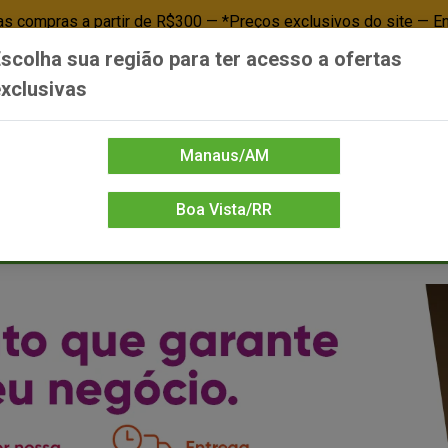
 compras a partir de R$300 — *Preços exclusivos do site — E
scolha sua região para ter acesso a ofertas
Já é cliente? - Entrar
Não é cl
xclusivas
Manaus/AM
Boa Vista/RR
DIENTE/PAPELARIA
FOOD SERVICE
FRIOS
LIMPEZA
MERCEA