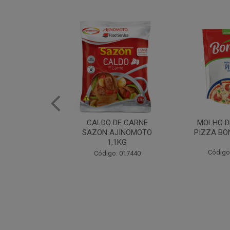
DE CARNE
MOLHO DE TOMATE
MARGAR
AJINOMOTO
PIZZA BONARE 1,7KG
PROFISS
,1KG
CUKI
Código: 049936
: 017440
Código