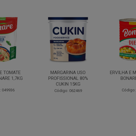
INA USO
ERVILHA E MILHO DUETO
BATATA PAL
IONAL 80%
BONARE 1,7KG
N 15KG
Código: 039756
Código:
: 062469