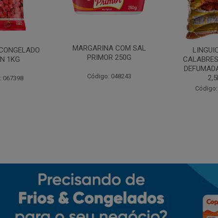
MARGARINA COM SAL
CONGELADO
LINGUI
PRIMOR 250G
N 1KG
CALABRES
DEFUMADA
Código: 048243
2,
: 067398
Código: