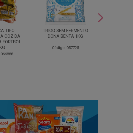
LEITE COND
CA TIPO
TRIGO SEM FERMENTO
- AU
A COZIDA
DONA BENTA 1KG
 FORTBOI
Código:
5KG
Código: 057725
 066888