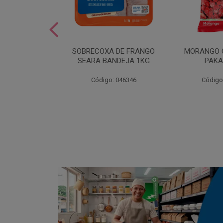
SOBREMESA
SOBRECOXA DE FRANGO
MORANGO 
STRAWPLAST
SEARA BANDEJA 1KG
PAKA
0UN
: 001292
Código: 046346
Código