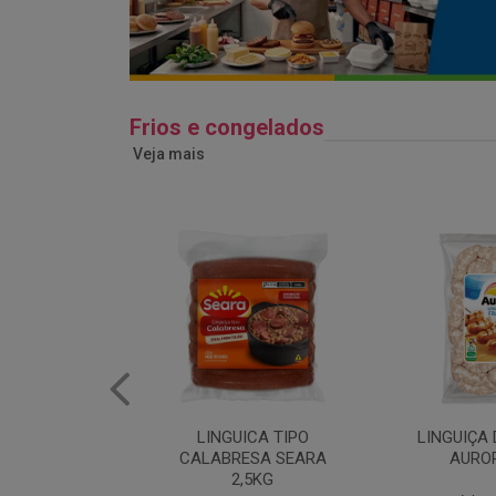
Frios e congelados
Veja mais
ICA TIPO
LINGUIÇA DE FRANGO
QUEIJO 
ESA SEARA
AURORA 5KG
FATIADO 
,5KG