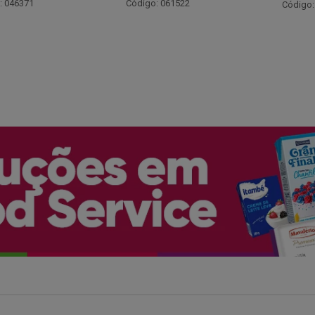
Código:
: 061522
Código: 066530