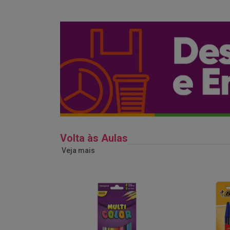
Volta às Aulas
Veja mais