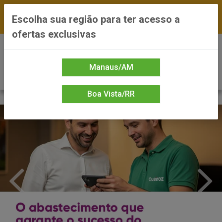
FRETE GRÁTIS nas compras a partir de R$300 —
Escolha sua região para ter acesso a
*Preços exclusivos do site — Entrega em até 24h
ofertas exclusivas
0
Manaus/AM
Boa Vista/RR