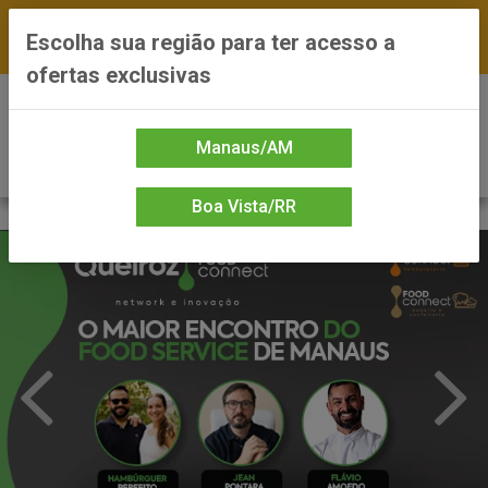
FRETE GRÁTIS nas compras a partir de R$300 —
Escolha sua região para ter acesso a
*Preços exclusivos do site — Entrega em até 24h
ofertas exclusivas
0
Manaus/AM
Boa Vista/RR