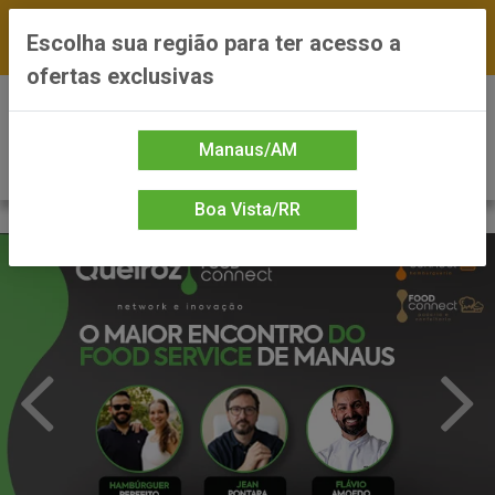
FRETE GRÁTIS nas compras a partir de R$300 —
Escolha sua região para ter acesso a
*Preços exclusivos do site — Entrega em até 24h
ofertas exclusivas
0
Manaus/AM
Boa Vista/RR