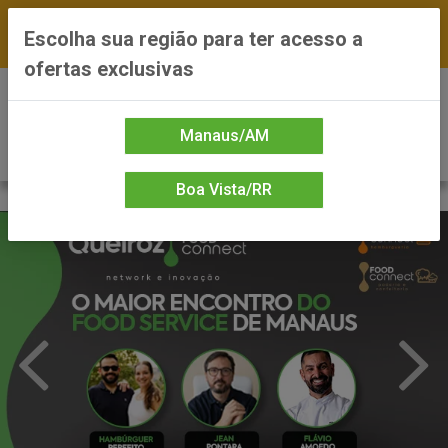
FRETE GRÁTIS nas compras a partir de R$300 —
Escolha sua região para ter acesso a
*Preços exclusivos do site — Entrega em até 24h
ofertas exclusivas
0
Manaus/AM
Boa Vista/RR