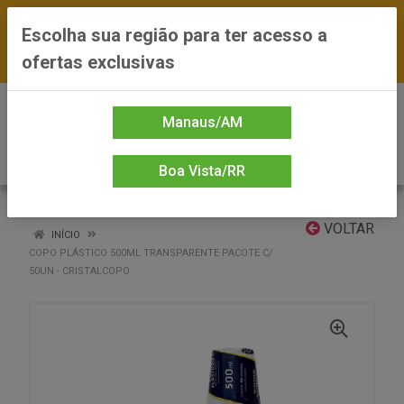
FRETE GRÁTIS nas compras a partir de R$300
Escolha sua região para ter acesso a
— *Preços exclusivos do site — Entrega em até
ofertas exclusivas
24h
0
Manaus/AM
Boa Vista/RR
VOLTAR
INÍCIO
COPO PLÁSTICO 500ML TRANSPARENTE PACOTE C/
50UN - CRISTALCOPO