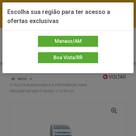
FRETE GRÁTIS nas compras a partir de R$300
Escolha sua região para ter acesso a
— *Preços exclusivos do site — Entrega em até
ofertas exclusivas
24h
0
Manaus/AM
Boa Vista/RR
VOLTAR
INÍCIO
ETIQUETA AGRADECEMOS A PREFERÊNCIA, PARA
MÁQUINA MX5500 FITACREL C/10 ROLOS