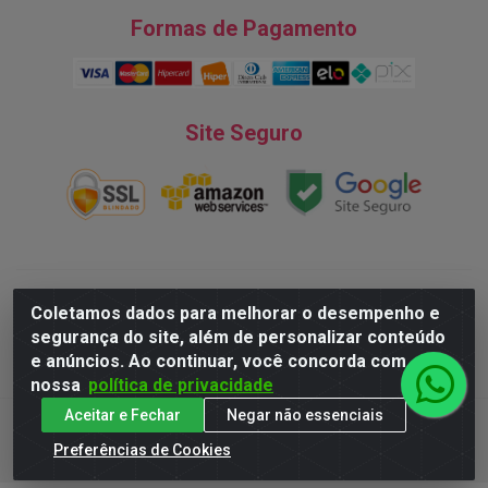
Formas de Pagamento
Site Seguro
Natureza Comércio de Descartáveis LTDA - Endereço: Av. do
Coletamos dados para melhorar o desempenho e
Turismo, 28, Tarumã - CNPJ:08.038.545/0001-07 © 2016
segurança do site, além de personalizar conteúdo
Todos dos direitos reservados.
e anúncios. Ao continuar, você concorda com
nossa
política de privacidade
Aceitar e Fechar
Negar não essenciais
Preferências de Cookies