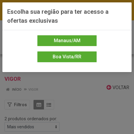
FRETE GRÁTIS nas compras a partir de R$300 —
Escolha sua região para ter acesso a
*Preços exclusivos do site — Entrega em até 24h
ofertas exclusivas
0
Manaus/AM
Boa Vista/RR
VIGOR
VOLTAR
INÍCIO
VIGOR
Filtros
2 produtos ordenados por: