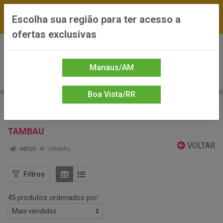
FRETE GRÁTIS nas compras a partir de R$300 —
Escolha sua região para ter acesso a
*Preços exclusivos do site — Entrega em até 24h
ofertas exclusivas
0
Manaus/AM
Boa Vista/RR
TAMBAU
VOLTAR
INÍCIO
TAMBAU
Filtros
45 produtos ordenados por: