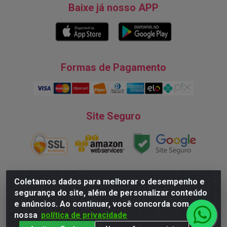
Baixe já nosso APP
Formas de Pagamento
Site Seguro
Coletamos dados para melhorar o desempenho e
segurança do site, além de personalizar conteúdo
Natureza Comércio de Descartáveis LTDA - Endereço: Av. do
e anúncios. Ao continuar, você concorda com
Turismo, 28, Tarumã - CNPJ:08.038.545/0001-07 © 2016
nossa
política de privacidade
Todos dos direitos reservados.