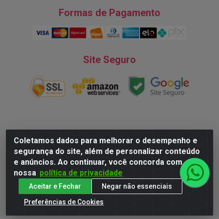
Formas de Pagamento
Site Seguro
Natureza Comércio de Descartáveis LTDA - Endereço: Av. do
Coletamos dados para melhorar o desempenho e
Turismo, 28, Tarumã - CNPJ:08.038.545/0001-07 © 2016
segurança do site, além de personalizar conteúdo
Todos dos direitos reservados.
e anúncios. Ao continuar, você concorda com
nossa
política de privacidade
Aceitar e Fechar
Negar não essenciais
Preferências de Cookies