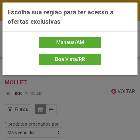
FRETE GRÁTIS nas compras a partir de R$300 —
Escolha sua região para ter acesso a
*Preços exclusivos do site — Entrega em até 24h
ofertas exclusivas
0
Manaus/AM
Boa Vista/RR
MOLLET
VOLTAR
INÍCIO
MOLLET
Filtros
1 produtos ordenados por: