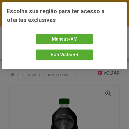
FRETE GRÁTIS nas compras a partir de R$300
Escolha sua região para ter acesso a
— *Preços exclusivos do site — Entrega em até
ofertas exclusivas
24h
0
Manaus/AM
Boa Vista/RR
VOLTAR
INÍCIO
MOLHO SHOYU CEPERA 1,01L