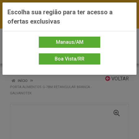
FRETE GRÁTIS nas compras a partir de R$300
Escolha sua região para ter acesso a
— *Preços exclusivos do site — Entrega em até
ofertas exclusivas
24h
0
Manaus/AM
Boa Vista/RR
VOLTAR
INÍCIO
PORTA ALIMENTOS G-78M RETANGULAR BRANCA -
GALVANOTEK