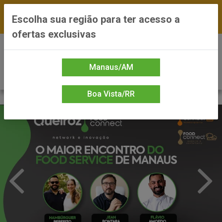
FRETE GRÁTIS nas compras a partir de R$300 —
Escolha sua região para ter acesso a
*Preços exclusivos do site — Entrega em até 24h
ofertas exclusivas
0
Manaus/AM
Boa Vista/RR