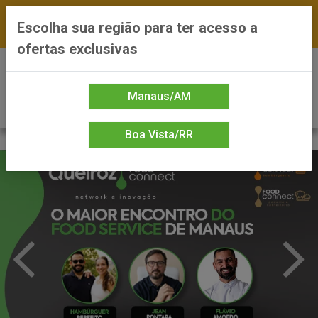
FRETE GRÁTIS nas compras a partir de R$300 —
Escolha sua região para ter acesso a
*Preços exclusivos do site — Entrega em até 24h
ofertas exclusivas
0
Manaus/AM
Boa Vista/RR