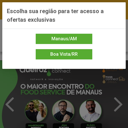
FRETE GRÁTIS nas compras a partir de R$300 —
Escolha sua região para ter acesso a
*Preços exclusivos do site — Entrega em até 24h
ofertas exclusivas
0
Manaus/AM
Boa Vista/RR