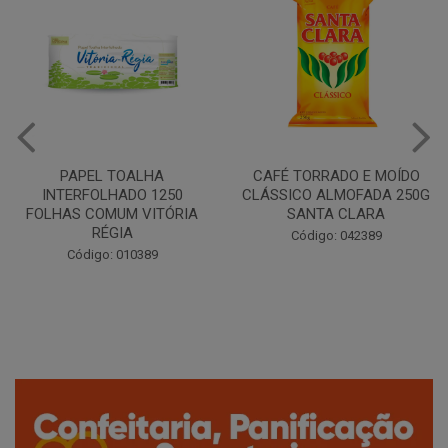
OALHA
CAFÉ TORRADO E MOÍDO
Copo Plástico B
DO 1250
CLÁSSICO ALMOFADA 250G
Pacote c/100 - 
M VITÓRIA
SANTA CLARA
A
Código: 0
Código: 042389
10389