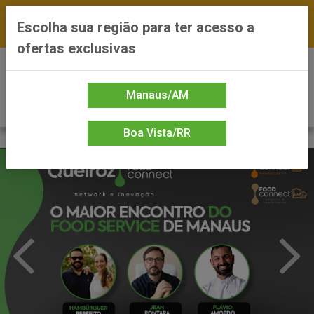
FRETE GRÁTIS nas compras a partir de R$300 —
Escolha sua região para ter acesso a
*Preços exclusivos do site — Entrega em até 24h
ofertas exclusivas
0
Manaus/AM
Boa Vista/RR