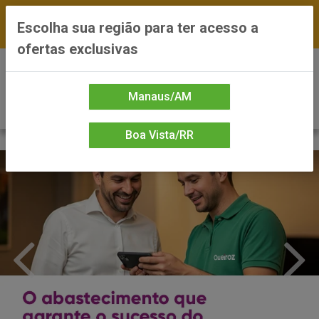
FRETE GRÁTIS nas compras a partir de R$300 —
Escolha sua região para ter acesso a
*Preços exclusivos do site — Entrega em até 24h
ofertas exclusivas
0
Manaus/AM
Boa Vista/RR