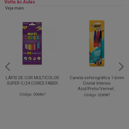
Volta às Aulas
Veja mais
Caneta esferográfica 1.6mm
COLA EM BASTÃO 40G - LEO
Cristal Intenso
& LEO
Azul/Preto/Vermel...
Código: 028164
Código: 028987