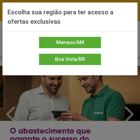
FRETE GRÁTIS nas compras a partir de R$300 —
Escolha sua região para ter acesso a
*Preços exclusivos do site — Entrega em até 24h
ofertas exclusivas
0
Manaus/AM
Boa Vista/RR